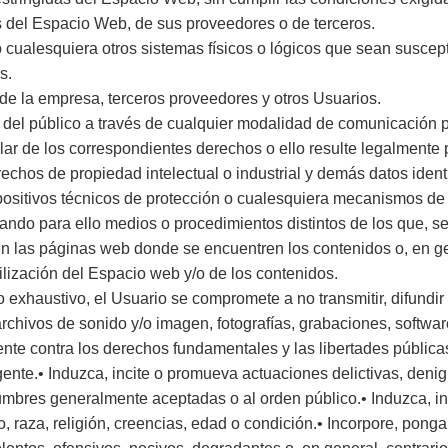
s del Espacio Web, de sus proveedores o de terceros.
s o cualesquiera otros sistemas físicos o lógicos que sean susce
s.
s de la empresa, terceros proveedores y otros Usuarios.
eso del público a través de cualquier modalidad de comunicación p
lar de los correspondientes derechos o ello resulte legalmente 
rechos de propiedad intelectual o industrial y demás datos ident
spositivos técnicos de protección o cualesquiera mecanismos de
ando para ello medios o procedimientos distintos de los que, s
n las páginas web donde se encuentren los contenidos o, en g
tilización del Espacio web y/o de los contenidos.
no exhaustivo, el Usuario se compromete a no transmitir, difundi
archivos de sonido y/o imagen, fotografías, grabaciones, softwar
ente contra los derechos fundamentales y las libertades públic
igente.• Induzca, incite o promueva actuaciones delictivas, denigr
stumbres generalmente aceptadas o al orden público.• Induzca, i
, raza, religión, creencias, edad o condición.• Incorpore, ponga