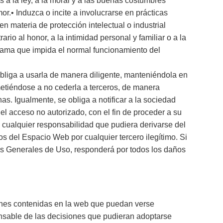
s a la ley, a la moral y a las buenas costumbres
r.• Induzca o incite a involucrarse en prácticas
en materia de protección intelectual o industrial
rio al honor, a la intimidad personal y familiar o a la
ograma que impida el normal funcionamiento del
obliga a usarla de manera diligente, manteniéndola en
etiéndose a no cederla a terceros, de manera
s. Igualmente, se obliga a notificar a la sociedad
el acceso no autorizado, con el fin de proceder a su
 cualquier responsabilidad que pudiera derivarse del
ios del Espacio Web por cualquier tercero ilegítimo. Si
es Generales de Uso, responderá por todos los daños
ciones contenidas en la web que puedan verse
ponsable de las decisiones que pudieran adoptarse